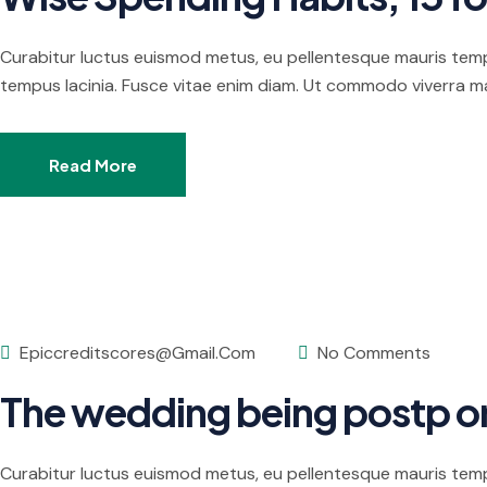
Curabitur luctus euismod metus, eu pellentesque mauris tempu
tempus lacinia. Fusce vitae enim diam. Ut commodo viverra m
Read More
Epiccreditscores@gmail.com
No Comments
The wedding being postp on
Curabitur luctus euismod metus, eu pellentesque mauris tempu