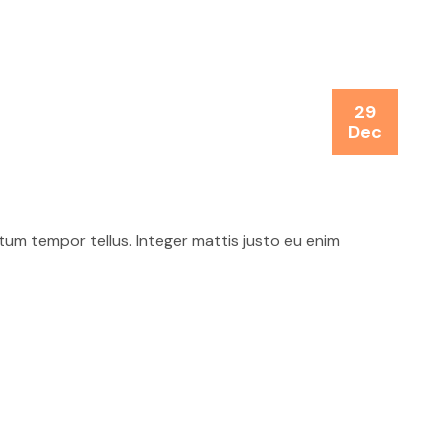
29
Dec
um tempor tellus. Integer mattis justo eu enim