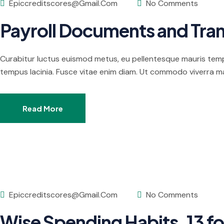
Epiccreditscores@gmail.com
No Comments
Payroll Documents and Tra
Curabitur luctus euismod metus, eu pellentesque mauris tempu
tempus lacinia. Fusce vitae enim diam. Ut commodo viverra m
Read More
Epiccreditscores@gmail.com
No Comments
Wise Spending Habits, 13 f