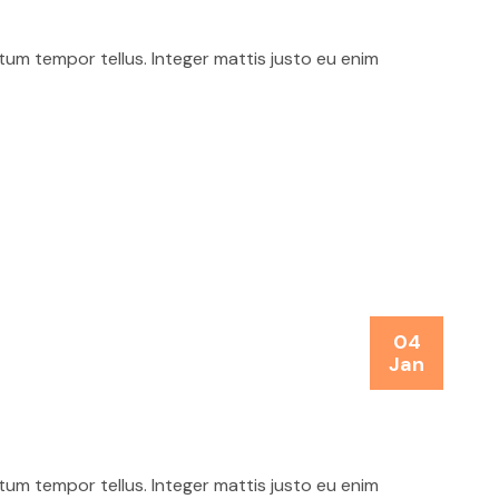
um tempor tellus. Integer mattis justo eu enim
04
Jan
um tempor tellus. Integer mattis justo eu enim