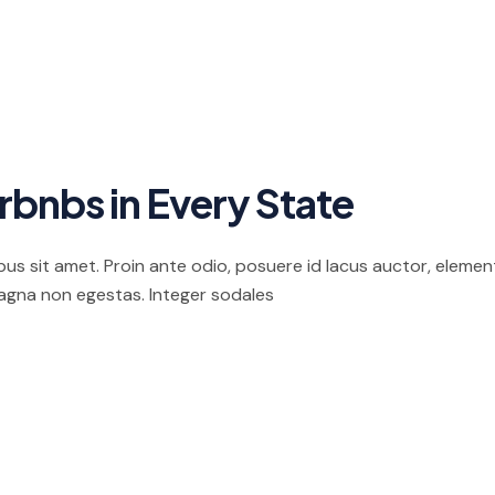
rbnbs in Every State
s sit amet. Proin ante odio, posuere id lacus auctor, element
agna non egestas. Integer sodales