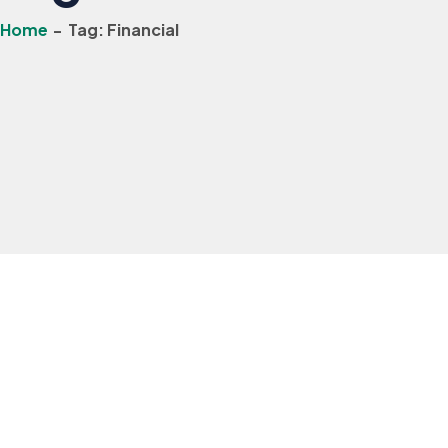
Home
-
Tag:
Financial