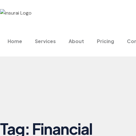
Home
Services
About
Pricing
Con
Tag:
Financial