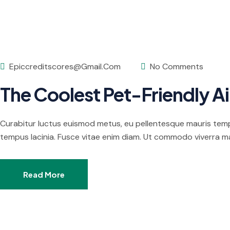
Epiccreditscores@gmail.com
No Comments
The Coolest Pet-Friendly Ai
Curabitur luctus euismod metus, eu pellentesque mauris tempu
tempus lacinia. Fusce vitae enim diam. Ut commodo viverra m
Read More