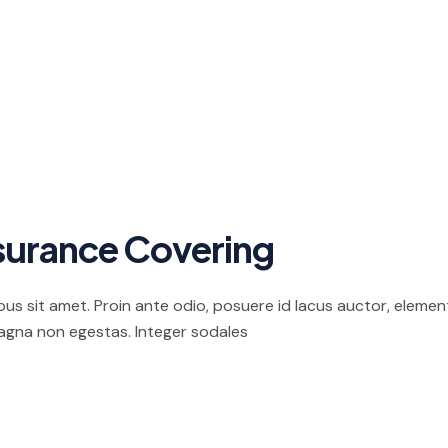
surance Covering
s sit amet. Proin ante odio, posuere id lacus auctor, element
agna non egestas. Integer sodales