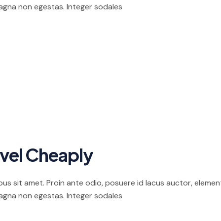
agna non egestas. Integer sodales
vel Cheaply
s sit amet. Proin ante odio, posuere id lacus auctor, element
agna non egestas. Integer sodales