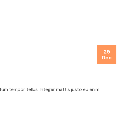
29
Dec
um tempor tellus. Integer mattis justo eu enim